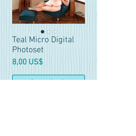
Teal Micro Digital
Photoset
Precio
8,00 US$
Agregar al carrito
Realizar compra
Teal Micro Bikini Photoset
Featuring 23 photos
Contains Nudity