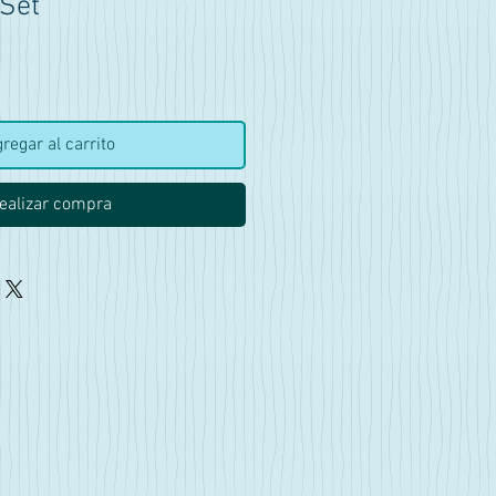
Set
ecio
regar al carrito
ealizar compra