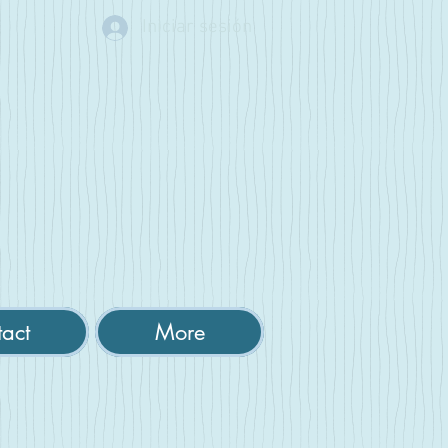
Iniciar sesión
act
More