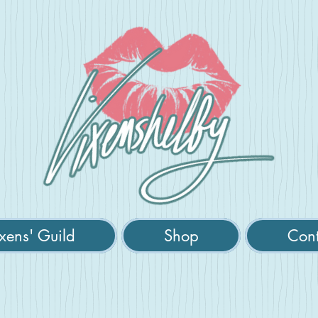
xens' Guild
Shop
Cont