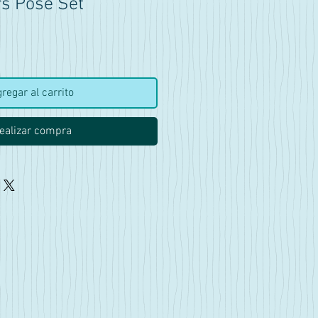
s Pose Set
recio
regar al carrito
ealizar compra