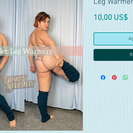
Leg Warmer
P
10,00 US$
Ag
R