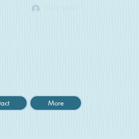
Iniciar sesión
act
More