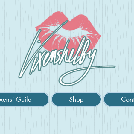
xens' Guild
Shop
Cont